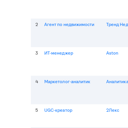
2
Агент по недвижимости
Тренд Не
3
ИТ-менеджер
Aston
4
Маркетолог-аналитик
Аналитик
5
UGC-креатор
2Лекс