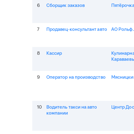
6
Сборщик заказов
Пятёрочка
7
Продавец-консультант авто
АО Рольф
8
Кассир
Кулинарна
Караваев
9
Оператор на производство
Мясницки
10
Водитель такси на авто
Центр Дос
компании