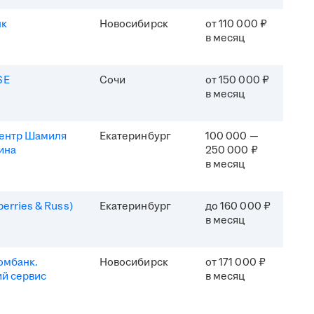
нк
Новосибирск
от 110 000 ₽
в месяц
SE
Сочи
от 150 000 ₽
в месяц
центр Шамиля
Екатеринбург
100 000 —
ина
250 000 ₽
в месяц
erries & Russ)
Екатеринбург
до 160 000 ₽
в месяц
омбанк.
Новосибирск
от 171 000 ₽
й сервис
в месяц