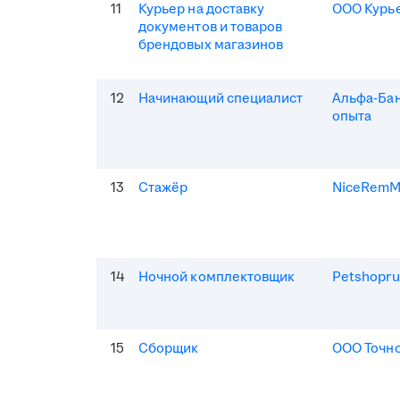
11
Курьер на доставку
ООО Курь
документов и товаров
брендовых магазинов
12
Начинающий специалист
Альфа-Бан
опыта
13
Стажёр
NiceRem
14
Ночной комплектовщик
Petshopru
15
Сборщик
ООО Точно