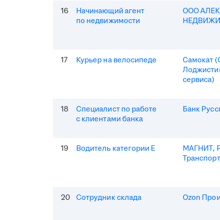
16
Начинающий агент
ООО АЛЕ
по недвижимости
НЕДВИЖ
17
Курьер на велосипеде
Самокат 
Лоджисти
сервиса)
18
Специалист по работе
Банк Русс
с клиентами банка
19
Водитель категории Е
МАГНИТ, Р
Транспор
20
Сотрудник склада
Ozon Про