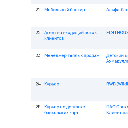
21
Мобильный банкир
Альфа-ба
22
Агент на входящий поток
FLЭTHOU
клиентов
23
Менеджер тёплых продаж
Детский 
Ахмадулл
24
Курьер
RWB (Wildb
25
Курьер по доставке
ПАО Совк
банковских карт
Клиентски