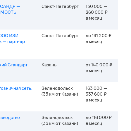
КСАНДР —
Санкт-Петербург
150 000 —
ИМОСТЬ
260 000 ₽
в месяц
(ООО ИЗИ
Санкт-Петербург
до 191 200 ₽
к — партнёр
в месяц
кий Стандарт
Казань
от 140 000 ₽
в месяц
озничная сеть.
Зеленодольск
163 000 —
т
(35 км от Казани)
337 600 ₽
в месяц
изводство
Зеленодольск
до 116 000 ₽
(35 км от Казани)
в месяц