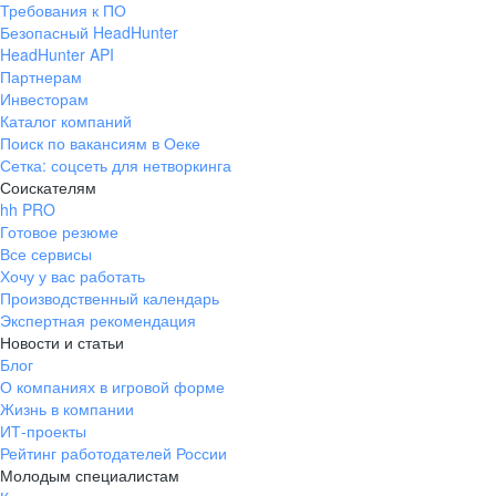
Требования к ПО
pr@ural.hh.ru
Безопасный HeadHunter
HeadHunter API
Краснодар
Партнерам
Инвесторам
ул. Янковского, д. 169, 7 этаж,
Каталог компаний
706 каб.
Поиск по вакансиям в Оеке
+7 861 205-55-57
Сетка: соцсеть для нетворкинга
pr@krd.hh.ru
Соискателям
hh PRO
Готовое резюме
Владивосток
Все сервисы
пер. Ланинский д. 4, офис 3.4
Хочу у вас работать
Производственный календарь
+7 423 202-33-28
Экспертная рекомендация
pr@dv.hh.ru
Новости и статьи
Блог
Новосибирск
О компаниях в игровой форме
Жизнь в компании
ул. Большевистская, д. 35,
ИТ-проекты
помещение 21
Рейтинг работодателей России
+7 383 207-94-64
Молодым специалистам