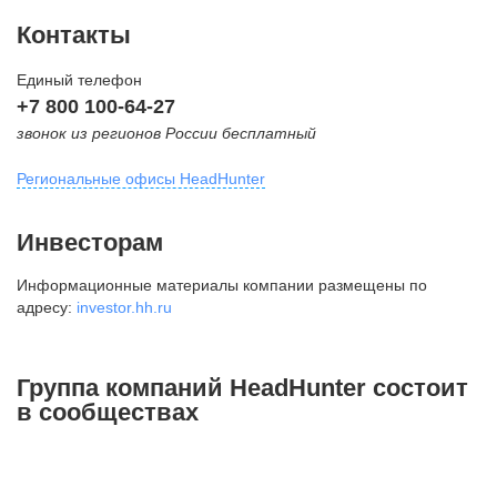
Контакты
Единый телефон
+7 800 100-64-27
звонок из регионов России бесплатный
Региональные офисы HeadHunter
Москва
Инвесторам
внутригородская территория
Информационные материалы компании размещены по
Муниципальный округ Тверской,
адресу:
investor.hh.ru
2-я Брестская ул., д. 48,
помещение 25
+7 495 974-64-27
Группа компаний HeadHunter состоит
+7 495 980-64-27
в сообществах
+7 495 134-92-24
press@hh.ru