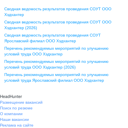
Сводная ведомость результатов проведения СОУТ ООО
Воронеж
Хэдхантер
Сводная ведомость результатов проведения СОУТ ООО
ул. Комиссаржевской, д. 10,
Хэдхантер (2026)
офис 1212
Сводная ведомость результатов проведения СОУТ
+7 473 280-05-05
Ярославский филиал ООО Хэдхантер
pr@vrn.hh.ru
Перечень рекомендуемых мероприятий по улучшению
условий труда ООО Хэдхантер
Казань
Перечень рекомендуемых мероприятий по улучшению
ул. Спартаковская, д. 2А, этаж 3,
условий труда ООО Хэдхантер (2026)
помещение 15
Перечень рекомендуемых мероприятий по улучшению
условий труда Ярославский филиал ООО Хэдхантер
+7 843 212-12-50
pr@kzn.hh.ru
HeadHunter
Размещение вакансий
Екатеринбург
Поиск по резюме
ул. Боевых Дружин, стр. 20,
О компании
5 этаж, офис 505, 521
Наши вакансии
Реклама на сайте
+7 343 226-79-99