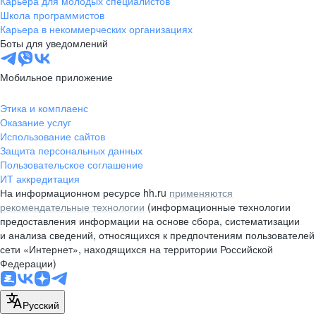
Карьера для молодых специалистов
pr@nsk.hh.ru
Школа программистов
Карьера в некоммерческих организациях
Минск
Боты для уведомлений
пр-т Дзержинского, д. 57,
10 этаж, помещение 45-1
Мобильное приложение
+375 (17)
336-03-02
Этика и комплаенс
pr@rabota.by
Оказание услуг
Использование сайтов
Алматы
Защита персональных данных
Пользовательское соглашение
пр. Абая, д. 151, БЦ Алатау,
ИТ аккредитация
12 этаж, офис 1209
На информационном ресурсе hh.ru
применяются
+7 727 232-13-13
рекомендательные технологии
(информационные технологии
pr@headhunter.com.kz
предоставления информации на основе сбора, систематизации
и анализа сведений, относящихся к предпочтениям пользователей
сети «Интернет», находящихся на территории Российской
Федерации)
Русский