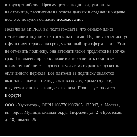
тратите много времени на поиск и вручную поднимаете
и трудоустройства. Преимущества подписки, указанные
резюме
на странице, рассчитаны на основе данных в среднем в неделю
после её покупки согласно
хотите сравнить себя с конкурентами и оценить шансы
исследованию
Подключая hh PRO, вы подтверждаете, что ознакомились
с условиями подписки и согласны с ними. Подписка даёт доступ
к функциям сервиса на срок, указанный при оформлении. Если
не отменить подписку, она автоматически продлится на тот же
срок. Вы имеете право в любое время отменить подписку
в личном кабинете — доступ к услугам сохранится до конца
оплаченного периода. Все платежи за подписку являются
окончательными и не подлежат возврату, кроме случаев,
предусмотренных законодательством. Полные условия есть
в оферте
ООО «Хэдхантер», ОГРН 1067761906805, 125047, г. Москва,
вн. тер. г. Муниципальный округ Тверской, ул. 2-я Брестская,
д. 48, помещ. 25