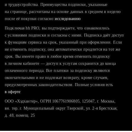
тратите много времени на поиск и вручную поднимаете
и трудоустройства. Преимущества подписки, указанные
резюме
на странице, рассчитаны на основе данных в среднем в неделю
после её покупки согласно
хотите сравнить себя с конкурентами и оценить шансы
исследованию
Подключая hh PRO, вы подтверждаете, что ознакомились
с условиями подписки и согласны с ними. Подписка даёт доступ
к функциям сервиса на срок, указанный при оформлении. Если
не отменить подписку, она автоматически продлится на тот же
срок. Вы имеете право в любое время отменить подписку
в личном кабинете — доступ к услугам сохранится до конца
оплаченного периода. Все платежи за подписку являются
окончательными и не подлежат возврату, кроме случаев,
предусмотренных законодательством. Полные условия есть
в оферте
ООО «Хэдхантер», ОГРН 1067761906805, 125047, г. Москва,
вн. тер. г. Муниципальный округ Тверской, ул. 2-я Брестская,
д. 48, помещ. 25